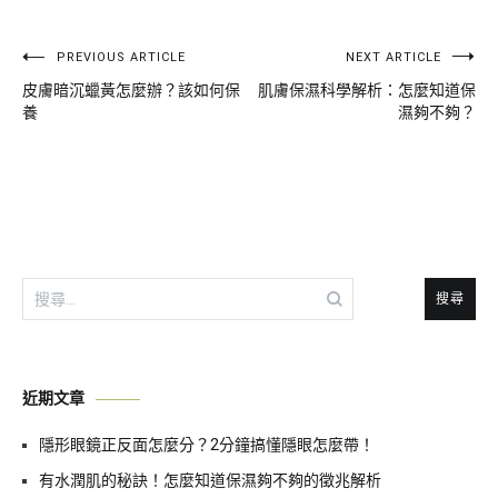
文
PREVIOUS ARTICLE
NEXT ARTICLE
皮膚暗沉蠟黃怎麼辦？該如何保
肌膚保濕科學解析：怎麼知道保
章
養
濕夠不夠？
導
覽
搜
尋
關
鍵
近期文章
字:
隱形眼鏡正反面怎麼分？2分鐘搞懂隱眼怎麼帶！
有水潤肌的秘訣！怎麼知道保濕夠不夠的徵兆解析