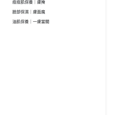
痘痘肌保養｜膚掩
臉部保濕｜膚面魔
油肌保養｜一膚當關