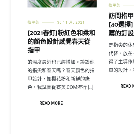
指甲美
訪問指甲
[40選擇]
指甲美
30 11 月, 2021
[2021春釘]粉紅色和柔和
薦的釘設
的顏色設計感覺春天從
是指尖的休
指甲
代替，放在
得了主導作
的溫度最近也已經增加。談談你
單的設計，基
的指尖和春天嗎？春天顏色的指
甲設計，如櫻花粉和新鮮的綠
READ 
色，我試圖從審美.COM流行 […]
READ MORE