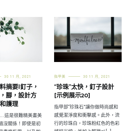
30 11 月, 2021
指甲美
30 11 月, 2021
料摘要|釘子，
“珍珠”太快，釘子設計
，腳，設計方
[示例展示20]
和護理
指甲部“珍珠石”讓你做時尚感和
感覺潔淨度和衝擊感。此外，流
……這是很難精美畫美
行的珍珠白，珍珠粉紅色的色彩
過沒關係！即使是初