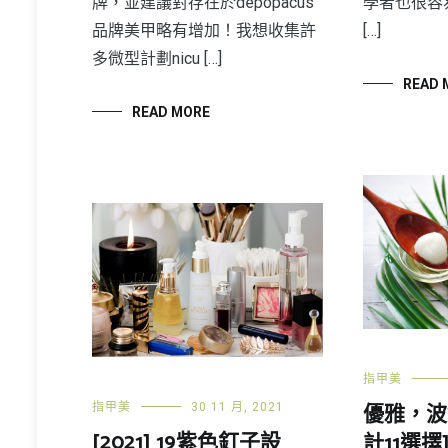
學者也很容
牌，並建議對存在於depopacus
[…]
品牌美甲略有增加！我想收集許
多微型計劃nicu […]
READ 
READ MORE
指甲美
優雅，波
指甲美
30 11 月, 2021
[2021] 19紫色釘子設
計11選擇