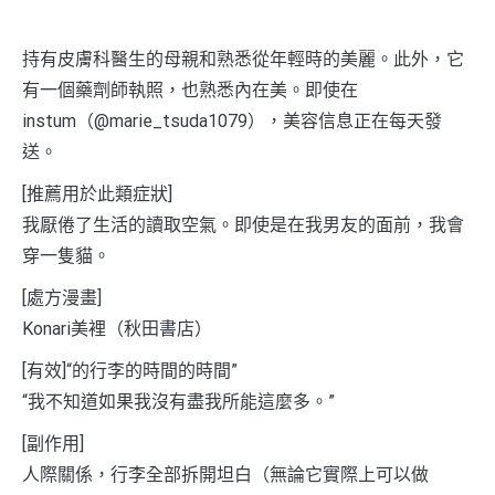
持有皮膚科醫生的母親和熟悉從年輕時的美麗。此外，它
有一個藥劑師執照，也熟悉內在美。即使在
instum（@marie_tsud​​a1079），美容信息正在每天發
送。
[推薦用於此類症狀]
我厭倦了生活的讀取空氣。即使是在我男友的面前，我會
穿一隻貓。
[處方漫畫]
Konari美裡（秋田書店）
[有效]“的行李的時間的時間”
“我不知道如果我沒有盡我所能這麼多。”
[副作用]
人際關係，行李全部拆開坦白（無論它實際上可以做