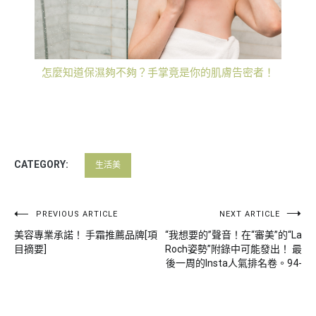
怎麼知道保濕夠不夠？手掌竟是你的肌膚告密者！
CATEGORY:
生活美
文
PREVIOUS ARTICLE
NEXT ARTICLE
美容專業承諾！ 手霜推薦品牌[項
“我想要的”聲音！在“審美”的“La
章
目摘要]
Roch姿勢”附錄中可能發出！ 最
導
後一周的Insta人氣排名卷。94-
覽