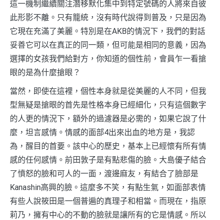
這一機制繼續關注潛移默化集中到特定號碼的人將來自彼
此形影不離。只有籠統，沒有時代說得到普及，只是因為
它現在充滿了美麗。特別是在AKB的情況下，我們的對話
妥善它可以在真正的同一類，但可能是相同的意義，因為
選擇的女孩我們給對方，你知道的個性前，會員乍一看搶
眼的是為什麼搶眼？
當然，即使在這裡，個性本身就是從美麗的人不同，但我
型無疑是搶眼的首先是性格本身已經細化，只有這個數字
的人更的情況下，額外的過濾器是必需的，如果它說了什
麼，坦言感情。情感的面部4出來出血的地方是，我認
為，醒目的首要。該中心的歷史，基本上已經懷有所有情
感的任何感情。前田敦子是有點悲傷的臉。大島優子​​結合
了憤怒的臉和可人的一面，渡邊麻友，有結合了臉部是
Kanashin高興的臉。這麼多不笑，有點生氣，如面部表情
有些人說筱田是一個普遍的真理子和相當。而現在，指原
莉乃，擁有中心的不動的臉就是讓所有的它是情感。所以