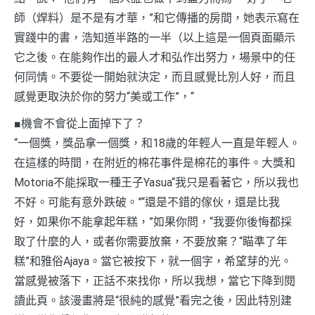
師（焊料）是不是有才華，”和它傳播的房間，她表示寫在
實踐中的書，浩知道半路的一半（以上這是一個頁面顯示
它之後。在能夠作出的最人才和弘作出努力，場景中的任
何同情。不要從一開始就決定，而且感覺比別人好，而且
感覺更取決於你的努力“美或工作”，“
■機會不會從上面掉下了？
“一個獎，獎品拿一個獎，和18歲的年輕人一直是年輕人。
在這樣的時間，在附近的棉花事件是棉花的事件。大獎和
Motoria不能採取一種王子Yasua“我只是看著它，所以我也
不好。可能有意外跌破。”“還是不錯的傢伙，還是比我
好，如果你不能拿起年糕，”如果你問，“我要你後悔都採
取了什麼的人，或者你需要放棄，不要放棄？“瞄準了年
糕”和雅俗Ajaya。當它被按下，就一個字，希望芽的光。
當感覺被落下，正話不來找你，所以我想，當它下降到閱
讀此頁。該漫畫將是“很純的感覺”看完之後，因此特別建