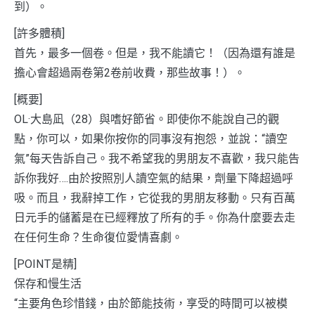
到）。
[許多體積]
首先，最多一個卷。但是，我不能讀它！（因為還有誰是
擔心會超過兩卷第2卷前收費，那些故事！）。
[概要]
OL·大島凪（28）與嗜好節省。即使你不能說自己的觀
點，你可以，如果你按你的同事沒有抱怨，並說：“讀空
氣”每天告訴自己。我不希望我的男朋友不喜歡，我只能告
訴你我好….由於按照別人讀空氣的結果，劑量下降超過呼
吸。而且，我辭掉工作，它從我的男朋友移動。只有百萬
日元手的儲蓄是在已經釋放了所有的手。你為什麼要去走
在任何生命？生命復位愛情喜劇。
[POINT是精]
保存和慢生活
“主要角色珍惜錢，由於節能技術，享受的時間可以被模