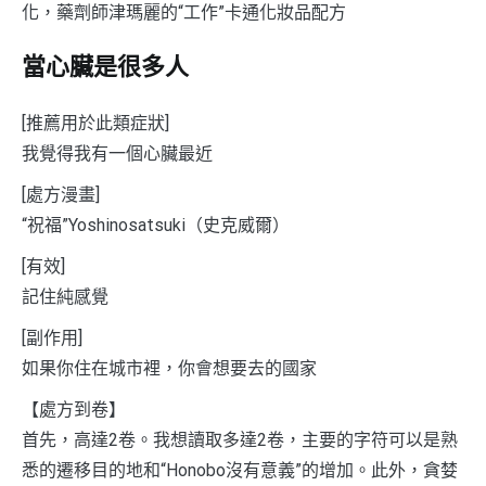
化，藥劑師津瑪麗的“工作”卡通化妝品配方
當心臟是很多人
[推薦用於此類症狀]
我覺得我有一個心臟最近
[處方漫畫]
“祝福”Yoshinosatsuki（史克威爾）
[有效]
記住純感覺
[副作用]
如果你住在城市裡，你會想要去的國家
【處方到卷】
首先，高達2卷。我想讀取多達2卷，主要的字符可以是熟
悉的遷移目的地和“Honobo沒有意義”的增加。此外，貪婪