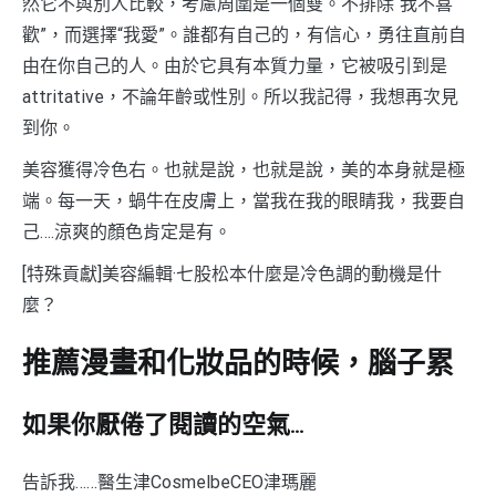
然它不與別人比較，考慮周圍是一個雙。不排除“我不喜
歡”，而選擇“我愛”。誰都有自己的，有信心，勇往直前自
由在你自己的人。由於它具有本質力量，它被吸引到是
attritative，不論年齡或性別。所以我記得，我想再次見
到你。
美容獲得冷色右。也就是說，也就是說，美的本身就是極
端。每一天，蝸牛在皮膚上，當我在我的眼睛我，我要自
己….涼爽的顏色肯定是有。
[特殊貢獻]美容編輯·七股松本什麼是冷色調的動機是什
麼？
推薦漫畫和化妝品的時候，腦子累
如果你厭倦了閱讀的空氣…
告訴我……醫生津CosmelbeCEO津瑪麗