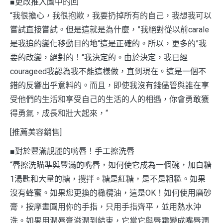
■更改推入圖中的回
“我很擔心，我很抱歉，我要扔掉所有的自己，我想我可以
嘗試直接嘗試。但是這就是為什麼，”我絕對從以前carale
是我追的變化移動目的地“這是正確的。所以，更多的”我
要的改變，絕對的！“我決定的。由於決定，我已經
courageed我認為我不能這樣做，直到現在。這是一個不
錯的反響出乎意料的。而且，即使我沒有錢儘管與誰在享
受他們的生活和享受自己的生活的人的相遇，你會勇敢獲
得勇氣，成長和壯大起來，“
[推薦美容銷售]
■對於豐滿靚麗的嘴唇！手工擦洗唇
“唇擦洗瞄準與豐滿的嘴唇，如何使它成為一個碗，加白糖
1湯匙和大量的糖，攪拌。糖是紅糖，是不是粗糙。如果
沒有蜂蜜。如果您更換的橄欖油，這是OK！如何使用磨砂
膏，按摩畫圓用你的手指，只用手指齊平，並用熱水沖
洗。如果用潤唇膏滋潤到結束，它當它與唇霜變成嘴唇潤