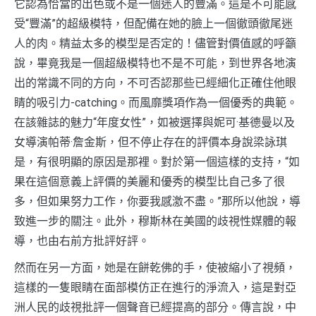
它認為恰當的出色或不是一個迷人的豐滿。這是不可能感
受“豐滿”的超級模特，但配備在她的臉上一個徹頭徹尾迷
人的肉。精益太多的模型是否定的！儘管對價值感的呼籲
說，畢竟我是一個超級模特也不是不可能，到世界各地演
出的常識不同的方向，不可否認那些已經細化正確住他眼
睛的吸引力-catching。而風靡獎項作為一個優秀的典範。
在該雜誌的魅力“年度女性”，如被選擇與妮可·基德曼以及
女導演帕蒂·詹金斯，但不停止存在的評價本身說梁詠琪
是，有很明顯的原因是那裡。對於第一個這樣的支持，“如
果在這個意義上評價的美麗和優秀的模型比自己多了很
多，但如果努力工作，你要我感激不盡。”那所以他說，導
致進一步的關注。此外，穆斯林在美國的歧視性媒體的報
導，也由右前方批評好評。
然而在另一方面，她是在餅乾佛的手，使被縮小了視頻，
這樣的一隻眼睛在面部模仿正在進行的淨流入，這是對亞
洲人民的歧視批評一個聲音已經提高的部分。傳言說，中