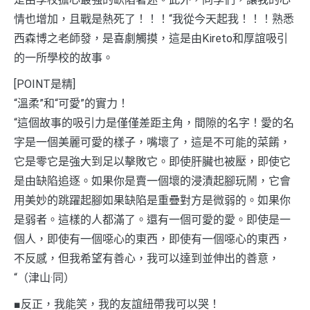
情也增加，且戰是熱死了！！！“我從今天起我！！！熟悉
西森博之老師發，是喜劇觸摸，這是由Kireto和厚誼吸引
的一所學校的故事。
[POINT是精]
“溫柔”和“可愛”的實力！
“這個故事的吸引力是僅僅差距主角，間隙的名字！愛的名
字是一個美麗可愛的樣子，嘴壞了，這是不可能的菜餚，
它是零它是強大到足以擊敗它。即使肝臟也被壓，即使它
是由缺陷追逐。如果你是賣一個壞的浸漬起腳玩鬧，它會
用美妙的跳躍起腳如果缺陷是重疊對方是微弱的。如果你
是弱者。這樣的人都滿了。還有一個可愛的愛。即使是一
個人，即使有一個噁心的東西，即使有一個噁心的東西，
不反感，但我希望有善心，我可以達到並伸出的善意，
“（津山·同）
■反正，我能笑，我的友誼紐帶我可以哭！