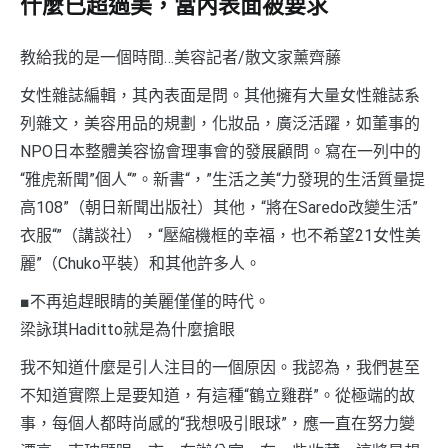
什麼已超過美，當內表面被要求
教給我的是一個時間…美容記者/散文家薰齊藤
女性雜誌編輯，其內表面是問。其他擁有大量女性雜誌系
列雜文，美容用品的規劃，化妝品，廣泛活躍，如董事的
NPO日本整體美容協會理事會的發展顧問。寫在一列中的
“雅虎新聞”個人“”。新書“，”生活之美“力發現的生活質量提
高108”（朝日新聞出版社）其他，“將在Saredo改變生活”
衣服“”（講談社），“壓縮機框的幸福，也不希望21女性美
麗”（Chuko平裝）和其他許多人。
■不再追趕眼睛的美麗僅僅的時代。
梁詠琪Haditto就是為什麼搶眼
我不知道什麼是引人注目的一個原因。我認為，我們甚至
不知道實際上是要知道，有這種“鶴立雞群”。從極端的故
事，每個人都時尚感的“我想吸引眼球”，應一直在努力變