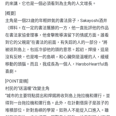
的來講，它也是一個必須看到為主角的人文增長。
[概要]
主角是一個23歲的年輕帥氣的書法房子，Sakayoshi酒井
（焊料。在一定的書法獲勝的一方，他一直批評他的作品
在書法家協會理事，他會擊敗導演留下的情感方面。誰看
到它的父親是“在書法的前面，有失踪的人的一部分，”將
被送到島上，包括冷卻他的頭的意思。起初，焊接，這是
沒有反映，也是唯一的島嶼，和心臟倒是溫暖的人，緩緩
移動的頭腦。而且，我成長為一個人，HaroboHeartful島
喜劇。
[POINT是精]
村民的“送溫暖”改變主角
“城市的主要特點提出和焊錫將收到島上拖拉機和運行，並
得到一台拖拉機和運行島。此外，在計劃借房子是孩子的
堆積部位，針對島嶼的學習，如熟人不能從入口進入。雖