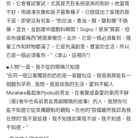
仿，它會嘗試嘗試。尤其是烹飪系統是高的和好。他當胃
不好，用速凍灰塵和房子募集種子，已經提出了家裡的房
子苗，即使沒有包紮，“色拉油，香油，醋，鹽和糖”不換
藥。混合，並創建中國敷料瞬間！Sugoy！原來“貧窮，但
染色儲蓄梅西“將簡單模仿。此外，它是一個必須看到，隨
著工作和財物都滿了，它是充滿創意，豐富的生活，所以
它是一個必須看到，“（津山，這裡的”）
■人物“一面，我不從的眼睛只知道
“在同一個公寓獨居的奶奶是一家麵包店，我很高興能有一
個麵包早熟….我想，我是送我的生活，愛到不輸人
Morahara看起來Ppoku前男友，在事實或喜愛的東西平靜
（第2卷中也有前男友真嗣眼睛的故事）的人，我想你可
能不知道它從某種觀點的觀點。在他的“搭檔雖然我認為我
在想的“我不是這樣，我不知道如果我不說，我不知道，我
不知道。”