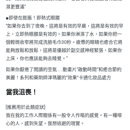
濕更豐滿“
■即使在膨脹！即熱式眼膜
“如果你去到了夜晚，這將是有效的早晨，這將是有效的早
上，立即熱眼膜是有效的。如果你淋濕了水，如果你把一
個輕微收窄將完成洗臉毛巾30秒。疲憊的眼睛也癒合它將
能夠放鬆和放鬆，這將是優越於副交感神經緊張，如果你
上床，你也應該能夠去睡覺。“
如果你厭倦了閱讀的空氣……動畫片“啟動時間”和癒合節約
美麗！系列和藥劑師津瑪麗的“效果”卡通化妝品處方
當我沮喪！
[推薦用於此類症狀]
我在我的工作人際關係有一股令人作嘔的感覺。有一種噁
心的人，感到失望。我想逃避的現實。