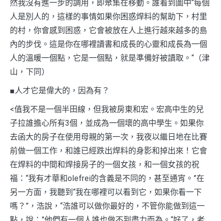
然我沒有進一步的調用，即聚集在移動。誰看到圖中“每個
人是別人的，這樣的事情如果你困惑焊料的幫助下，村里
的村，你會感到困惑，它會被放在人上進行越來越多的島
內的步伐。這是你在哪裡讀書和成長的心靈和成長為一個
人的溫暖一個點，它是一個點，就是準備好被讀取。“（津
山，下同）
■人才它是偉大的，因為有？
<值我不是一個半田線，但我被房東和宏。宏高中生的兒
子拉誰擔心所有3個，並成為一個壞的高中學生。如果你
去函大的房子在使用母親的第一次，我夜以繼日地在比賽
前做一個工作，和誰已經跌出焊料的身影和掉出來！它會
在焊料的中間和焊接房子的一個女孩，和一個女孩的祝
福：“我有才華和olefrei的含義是不同的，甚至通宵。”在
另一方面，我聽到“我在哪裡可以看到它，如果你看一下
嗎？”，浩說，“浩誰可以做你最好的，不管你能做到這一
點，說：”他們有一個人誰也做不到盡力而為。“好了，老