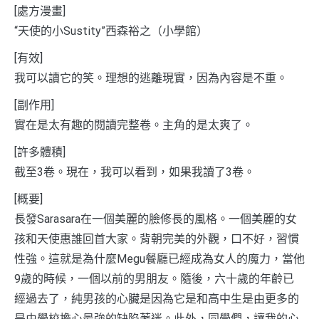
[處方漫畫]
“天使的小Sustity”西森裕之（小學館）
[有效]
我可以讀它的笑。理想的逃離現實，因為內容是不重。
[副作用]
實在是太有趣的閱讀完整卷。主角的是太爽了。
[許多體積]
截至3卷。現在，我可以看到，如果我讀了3卷。
[概要]
長發Sarasara在一個美麗的臉修長的風格。一個美麗的女
孩和天使惠誰回首大家。背朝完美的外觀，口不好，習慣
性強。這就是為什麼Megu餐廳已經成為女人的魔力，當他
9歲的時候，一個以前的男朋友。隨後，六十歲的年齡已
經過去了，純男孩的心臟是因為它是和高中生是由更多的
是由學校擔心最強的缺陷著迷。此外，同學們，讓我的心