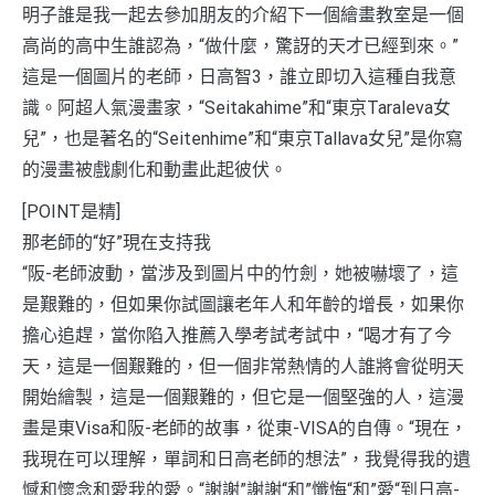
明子誰是我一起去參加朋友的介紹下一個繪畫教室是一個
高尚的高中生誰認為，“做什麼，驚訝的天才已經到來。”
這是一個圖片的老師，日高智3，誰立即切入這種自我意
識。阿超人氣漫畫家，“Seitakahime”和“東京Taraleva女
兒”，也是著名的“Seitenhime”和“東京Tallava女兒”是你寫
的漫畫被戲劇化和動畫此起彼伏。
[POINT是精]
那老師的“好”現在支持我
“阪-老師波動，當涉及到圖片中的竹劍，她被嚇壞了，這
是艱難的，但如果你試圖讓老年人和年齡的增長，如果你
擔心追趕，當你陷入推薦入學考試考試中，“喝才有了今
天，這是一個艱難的，但一個非常熱情的人誰將會從明天
開始繪製，這是一個艱難的，但它是一個堅強的人，這漫
畫是東Visa和阪-老師的故事，從東-VISA的自傳。“現在，
我現在可以理解，單詞和日高老師的想法”，我覺得我的遺
憾和懷念和愛我的愛。“謝謝”謝謝“和”懺悔“和”愛“到日高-