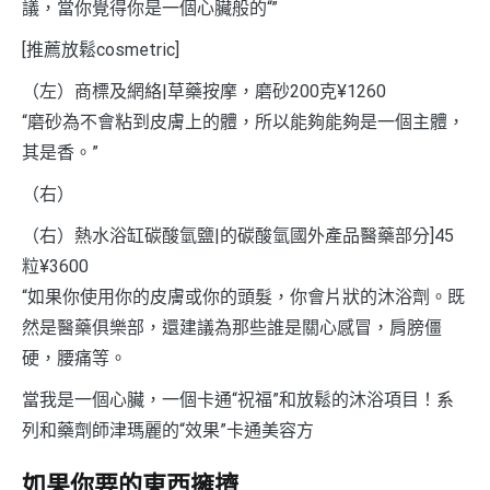
議，當你覺得你是一個心臟般的“”
[推薦放鬆cosmetric]
（左）商標及網絡|草藥按摩，磨砂200克¥1260
“磨砂為不會粘到皮膚上的體，所以能夠能夠是一個主體，
其是香。”
（右）
（右）熱水浴缸碳酸氫鹽|的碳酸氫國外產品醫藥部分]45
粒¥3600
“如果你使用你的皮膚或你的頭髮，你會片狀的沐浴劑。既
然是醫藥俱樂部，還建議為那些誰是關心感冒，肩膀僵
硬，腰痛等。
當我是一個心臟，一個卡通“祝福”和放鬆的沐浴項目！系
列和藥劑師津瑪麗的“效果”卡通美容方
如果你要的東西擁擠…