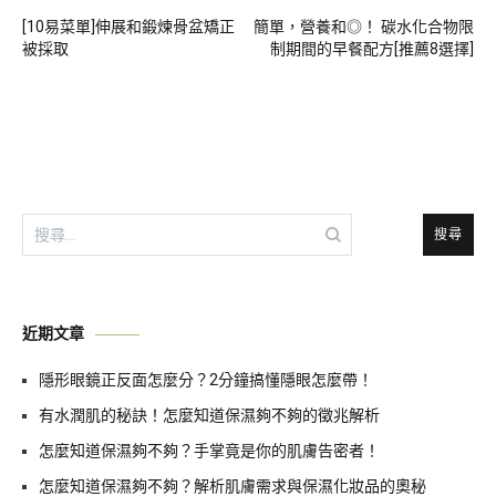
文
[10易菜單]伸展和鍛煉骨盆矯正
簡單，營養和◎！ 碳水化合物限
章
被採取
制期間的早餐配方[推薦8選擇]
導
覽
搜
尋
關
鍵
近期文章
字:
隱形眼鏡正反面怎麼分？2分鐘搞懂隱眼怎麼帶！
有水潤肌的秘訣！怎麼知道保濕夠不夠的徵兆解析
怎麼知道保濕夠不夠？手掌竟是你的肌膚告密者！
怎麼知道保濕夠不夠？解析肌膚需求與保濕化妝品的奧秘