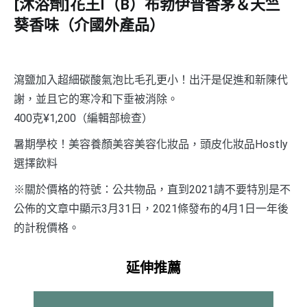
[沐浴劑]花王|（B）布勃伊普香茅＆天竺
葵香味（介國外產品）
瀉鹽加入超細碳酸氣泡比毛孔更小！出汗是促進和新陳代
謝，並且它的寒冷和下垂被消除。
400克¥1,200（編輯部檢查）
暑期學校！美容養顏美容美容化妝品，頭皮化妝品Hostly
選擇飲料
※關於價格的符號：公共物品，直到2021請不要特別是不
公佈的文章中顯示3月31日，2021條發布的4月1日一年後
的計稅價格。
延伸推薦