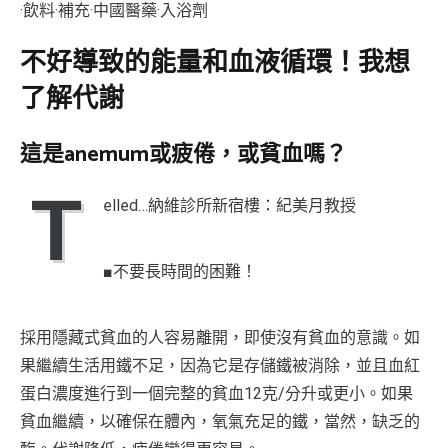
·飲料·補充·中國醫藥·入浴劑
不好導致的能量和血液循環！我想
了解代謝
這是anemum或疲倦，或貧血嗎？
T
elled…納維診所新宿樓：紀美月教授
■不要長時間的困難！
採用隱藏式貧血的人容易離開，即使沒有貧血的意識。如
果繼續生活用鐵不足，因為它是存儲鐵被消除，並且血紅
蛋白濃度進行到一個完整的貧血12克/分升或更小。如果
貧血繼續，以確保在體內，氧氣充足的鐵，當然，缺乏的