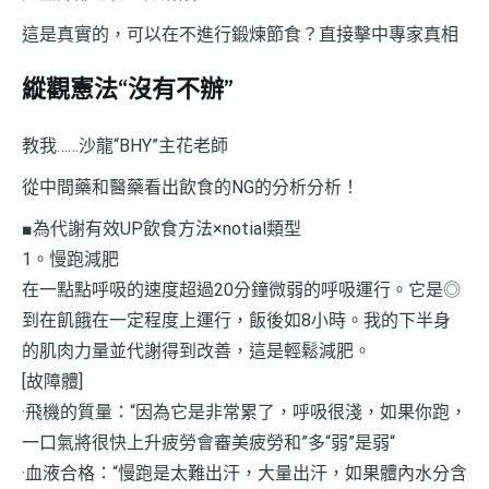
這是真實的，可以在不進行鍛煉節食？直接擊中專家真相
縱觀憲法“沒有不辦”
教我……沙龍“BHY”主花老師
從中間藥和醫藥看出飲食的NG的分析分析！
■為代謝有效UP飲食方法×notial類型
1。慢跑減肥
在一點點呼吸的速度超過20分鐘微弱的呼吸運行。它是◎
到在飢餓在一定程度上運行，飯後如8小時。我的下半身
的肌肉力量並代謝得到改善，這是輕鬆減肥。
[故障體]
·飛機的質量：“因為它是非常累了，呼吸很淺，如果你跑，
一口氣將很快上升疲勞會審美疲勞和”多“弱”是弱“
·血液合格：“慢跑是太難出汗，大量出汗，如果體內水分含