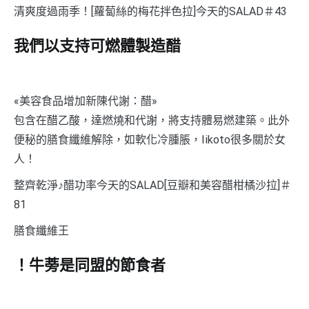
清爽度過雨季！[蘿蔔絲的梅花拌色拉]今天的SALAD＃43
我們以支持可燃體製造醋
«美容食品增加新陳代謝：醋»
包含在醋乙酸，達燃燒和代謝，將支持體易燃建築。此外
便秘的膳食纖維解除，如軟化冷腫脹，Iikoto很多關於女
人！
整齊乾淨♪醋功率今天的SALAD[豆瓣和美容醋柑橘沙拉]＃
81
膳食纖維王
！牛蒡是同盟的節食者