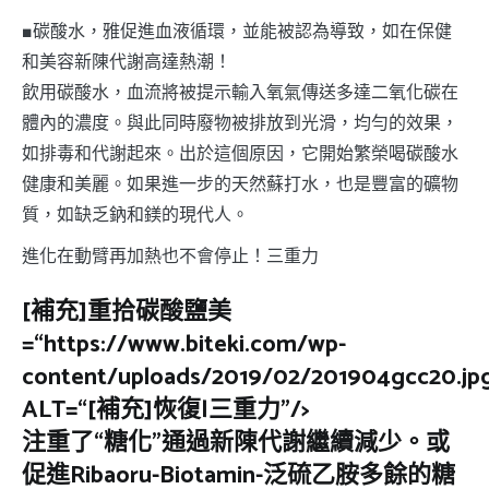
■碳酸水，雅促進血液循環，並能被認為導致，如在保健
和美容新陳代謝高達熱潮！
飲用碳酸水，血流將被提示輸入氧氣傳送多達二氧化碳在
體內的濃度。與此同時廢物被排放到光滑，均勻的效果，
如排毒和代謝起來。出於這個原因，它開始繁榮喝碳酸水
健康和美麗。如果進一步的天然蘇打水，也是豐富的礦物
質，如缺乏鈉和鎂的現代人。
進化在動臂再加熱也不會停止！三重力
[補充]重拾碳酸鹽美
=“https://www.biteki.com/wp-
content/uploads/2019/02/201904gcc20.jp
ALT=“[補充]恢復|三重力”/>
注重了“糖化”通過新陳代謝繼續減少。或
促進Ribaoru-Biotamin-泛硫乙胺多餘的糖