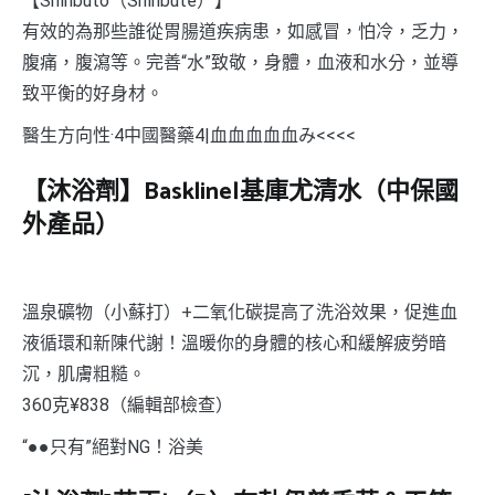
【Shinbuto（Shinbute）】
有效的為那些誰從胃腸道疾病患，如感冒，怕冷，乏力，
腹痛，腹瀉等。完善“水”致敬，身體，血液和水分，並導
致平衡的好身材。
醫生方向性·4中國醫藥4|血血血血血み<<<<
【沐浴劑】Baskline|基庫尤清水（中保國
外產品）
溫泉礦物（小蘇打）+二氧化碳提高了洗浴效果，促進血
液循環和新陳代謝！溫暖你的身體的核心和緩解疲勞暗
沉，肌膚粗糙。
360克¥838（編輯部檢查）
“●●只有”絕對NG！浴美