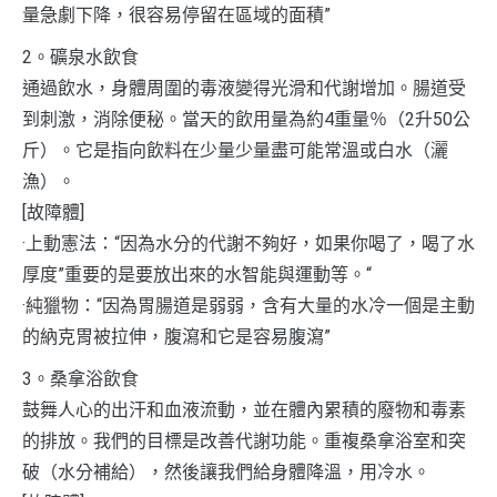
量急劇下降，很容易停留在區域的面積”
2。礦泉水飲食
通過飲水，身體周圍的毒液變得光滑和代謝增加。腸道受
到刺激，消除便秘。當天的飲用量為約4重量％（2升50公
斤）。它是指向飲料在少量少量盡可能常溫或白水（灑
漁）。
[故障體]
·上動憲法：“因為水分的代謝不夠好，如果你喝了，喝了水
厚度”重要的是要放出來的水智能與運動等。“
·純獵物：“因為胃腸道是弱弱，含有大量的水冷一個是主動
的納克胃被拉伸，腹瀉和它是容易腹瀉”
3。桑拿浴飲食
鼓舞人心的出汗和血液流動，並在體內累積的廢物和毒素
的排放。我們的目標是改善代謝功能。重複桑拿浴室和突
破（水分補給），然後讓我們給身體降溫，用冷水。