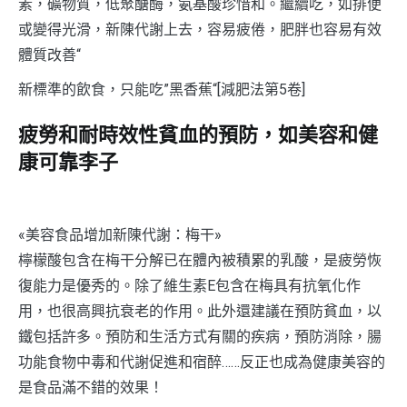
素，礦物質，低聚醣酶，氨基酸珍惜和。繼續吃，如排便
或變得光滑，新陳代謝上去，容易疲倦，肥胖也容易有效
體質改善“
新標準的飲食，只能吃”黑香蕉“[減肥法第5卷]
疲勞和耐時效性貧血的預防，如美容和健
康可靠李子
«美容食品增加新陳代謝：梅干»
檸檬酸包含在梅干分解已在體內被積累的乳酸，是疲勞恢
復能力是優秀的。除了維生素E包含在梅具有抗氧化作
用，也很高興抗衰老的作用。此外還建議在預防貧血，以
鐵包括許多。預防和生活方式有關的疾病，預防消除，腸
功能食物中毒和代謝促進和宿醉……反正也成為健康美容的
是食品滿不錯的效果！