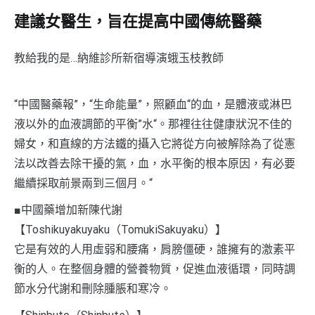
建議女醫生，旨在提高中國傳統醫藥
教給我的是…納維診所新宿導演蛾玉枝教師
“中國醫藥報”，“生命能量”，照顧血“的血，是體液或淋巴
液以外的血液調節的平衡”水“。那裡往往健康狀況不佳的
婦女，和直線的方法鐵的攝入它將從方向被解除為了從憲
法以改善去除干擾的氣，血，水平衡的根本原因，有必要
繼續採取前景兩到三個月。“
■中國藥增加新陳代謝
【Toshikuyakuyaku（TomukiSakuyaku）】
它是有效的人用虛弱和腰痛，肩膀僵硬，誰擁有的激素平
衡的人。在整個身體的營養物質，促進血液循環，同時調
節水分代謝和刪除腫脹和寒冷。