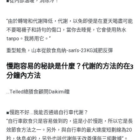
■從內部溫暖，消除冷！
“由於轉彎和代謝降低，代謝，以免即使是在夏天喝盡可能
不要喝襪子和詩句的傷口，當你去睡覺，它會使用熱水
tanpo。我將用它。“
重型鮭魚，山本從飲食烏納-san’s-23KG減肥反彈
慢跑容易的秘訣是什麼？代謝的方法的在3
分鐘內方法
…Telled總膳食顧問Daikimi瞳
■慢跑不好….我能否通過自行車代謝？
“自行車飲食只是容易做到的，這是小於慢跑，所以它是長
效節食方法之一。另外，與自行車的最大速度短劃線為20
秒，休息40秒，另外也該代謝每天改善僅每三組數據“。