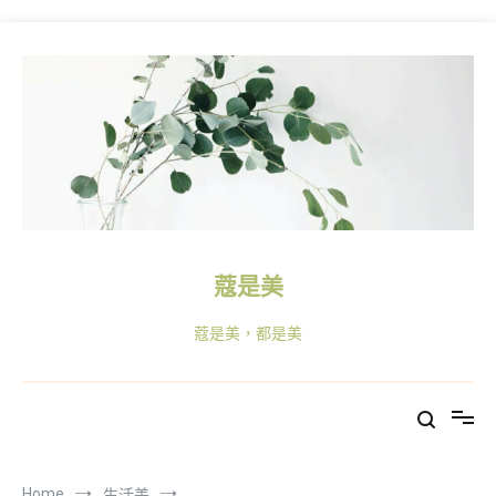
譜10選擇]
Skip
to
content
蔻是美
蔻是美，都是美
Home
生活美